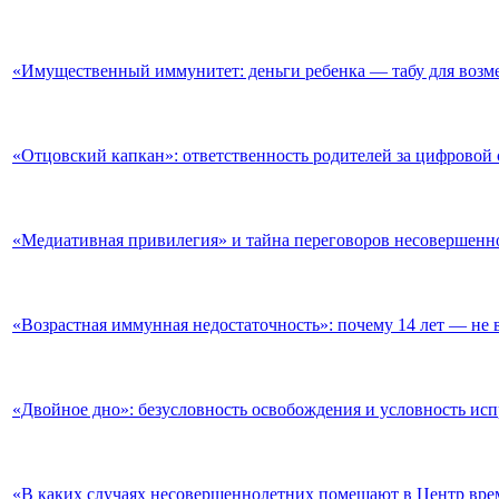
«Имущественный иммунитет: деньги ребенка — табу для возм
«Отцовский капкан»: ответственность родителей за цифровой 
«Медиативная привилегия» и тайна переговоров несовершенн
«Возрастная иммунная недостаточность»: почему 14 лет — не 
«Двойное дно»: безусловность освобождения и условность ис
«В каких случаях несовершеннолетних помещают в Центр вр