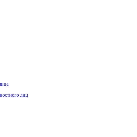
лица
жностного лиц