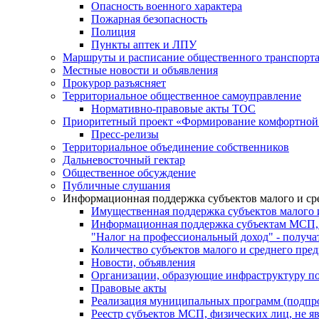
Опасность военного характера
Пожарная безопасность
Полиция
Пункты аптек и ЛПУ
Маршруты и расписание общественного транспорт
Местные новости и объявления
Прокурор разъясняет
Территориальное общественное самоуправление
Нормативно-правовые акты ТОС
Приоритетный проект «Формирование комфортной 
Пресс-релизы
Территориальное объединение собственников
Дальневосточный гектар
Общественное обсуждение
Публичные слушания
Информационная поддержка субъектов малого и ср
Имущественная поддержка субъектов малого 
Информационная поддержка субъектам МСП,
"Налог на профессиональный доход" - получ
Количество субъектов малого и среднего пре
Новости, объявления
Организации, образующие инфраструктуру по
Правовые акты
Реализация муниципальных программ (подпр
Реестр субъектов МСП, физических лиц, не