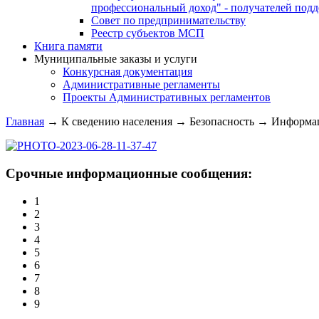
профессиональный доход" - получателей под
Совет по предпринимательству
Реестр субъектов МСП
Книга памяти
Муниципальные заказы и услуги
Конкурсная документация
Административные регламенты
Проекты Административных регламентов
Главная
→
К сведению населения
→
Безопасность
→
Информац
Срочные информационные сообщения:
1
2
3
4
5
6
7
8
9