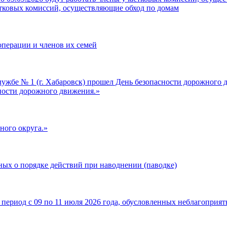
астковых комиссий, осуществляющие обход по домам
перации и членов их семей
ности дорожного движения.»
ного округа.»
ных о порядке действий при наводнении (паводке)
период с 09 по 11 июля 2026 года, обусловленных неблагопри