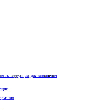
твием коррупции, для заполнения
упции
формация