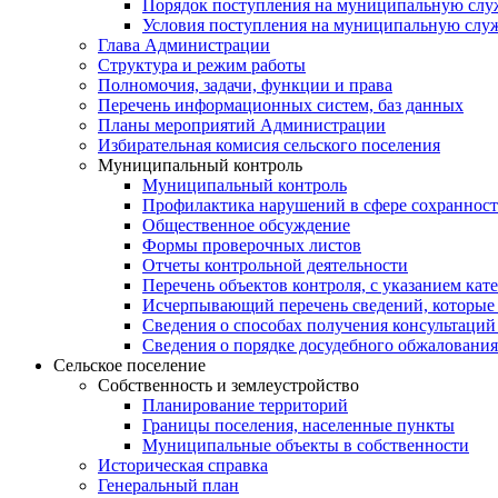
Порядок поступления на муниципальную слу
Условия поступления на муниципальную слу
Глава Администрации
Структура и режим работы
Полномочия, задачи, функции и права
Перечень информационных систем, баз данных
Планы мероприятий Администрации
Избирательная комисия сельского поселения
Муниципальный контроль
Муниципальный контроль
Профилактика нарушений в сфере сохранност
Общественное обсуждение
Формы проверочных листов
Отчеты контрольной деятельности
Перечень объектов контроля, с указанием кат
Исчерпывающий перечень сведений, которые 
Сведения о способах получения консультаций
Сведения о порядке досудебного обжалования
Сельское поселение
Собственность и землеустройство
Планирование территорий
Границы поселения, населенные пункты
Муниципальные объекты в собственности
Историческая справка
Генеральный план