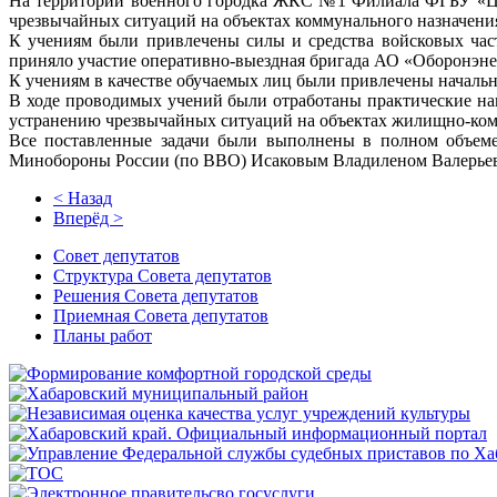
На территории военного городка ЖКС №1 Филиала ФГБУ «ЦЖ
чрезвычайных ситуаций на объектах коммунального назначен
К учениям были привлечены силы и средства войсковых част
приняло участие оперативно-выездная бригада АО «Оборонэнерг
К учениям в качестве обучаемых лиц были привлечены начал
В ходе проводимых учений были отработаны практические нав
устранению чрезвычайных ситуаций на объектах жилищно-ко
Все поставленные задачи были выполнены в полном объе
Минобороны России (по ВВО) Исаковым Владиленом Валерье
< Назад
Вперёд >
Совет депутатов
Структура Совета депутатов
Решения Совета депутатов
Приемная Совета депутатов
Планы работ