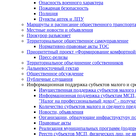
Опасность военного характера
Пожарная безопасность
Полиция
Пункты аптек и ЛПУ
Маршруты и расписание общественного транспорт
Местные новости и объявления
Прокурор разъясняет
Территориальное общественное самоуправление
Нормативно-правовые акты ТОС
Приоритетный проект «Формирование комфортной 
Пресс-релизы
Территориальное объединение собственников
Дальневосточный гектар
Общественное обсуждение
Публичные слушания
Информационная поддержка субъектов малого и ср
Имущественная поддержка субъектов малого 
Информационная поддержка субъектам МСП,
"Налог на профессиональный доход" - получ
Количество субъектов малого и среднего пре
Новости, объявления
Организации, образующие инфраструктуру по
Правовые акты
Реализация муниципальных программ (подпр
Реестр субъектов МСП, физических лиц, не