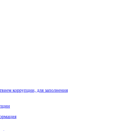
твием коррупции, для заполнения
упции
формация