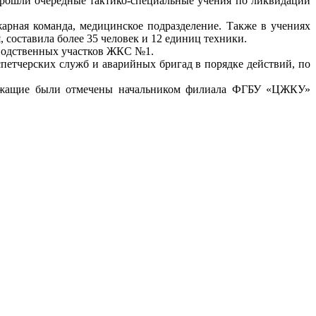
ошли очередные тактико-специальные учения по ликвидации
арная команда, медицинское подразделение. Также в учениях
 составила более 35 человек и 12 единиц техники.
водственных участков ЖКС №1.
петчерских служб и аварийных бригад в порядке действий, по
лужащие были отмечены начальником филиала ФГБУ «ЦЖКУ»