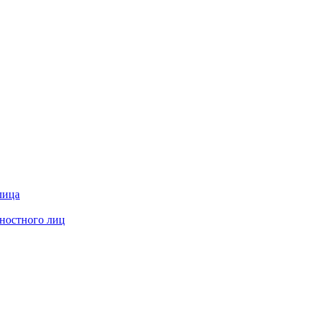
лица
жностного лиц