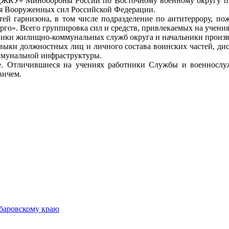
КУ» Минобороны России по Восточному военному округу пр
ия Вооруженных сил Российской Федерации.
ей гарнизона, в том числе подразделение по антитеррору, пож
о». Всего группировка сил и средств, привлекаемых на учения,
ьники жилищно-коммунальных служб округа и начальники произ
ыки должностных лиц и личного состава воинских частей, дис
ммунальной инфраструктуры.
ме. Отличившиеся на учениях работники Службы и военнос
вичем.