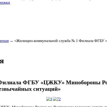
держки
ления
→
«Жилищно-коммунальной служба № 1 Филиала ФГБУ «
я
Филиала ФГБУ «ЦЖКУ» Минобороны Росс
резвычайных ситуаций»