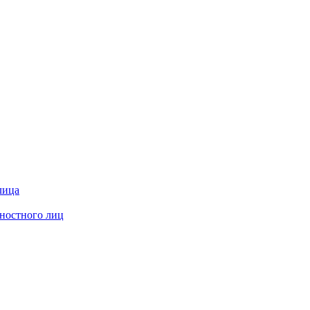
лица
жностного лиц