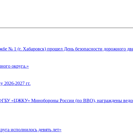
жбе № 1 (г. Хабаровск) прошел День безопасности дорожного дв
ного округа.»
 2026-2027 гг.
ФГБУ «ЦЖКУ» Минобороны России (по ВВО), награждены ведо
уга исполнилось девять лет»