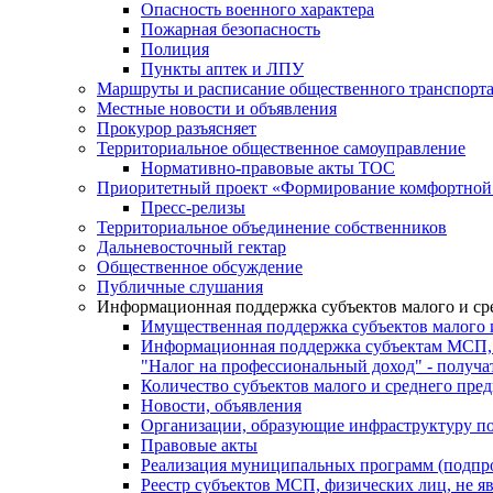
Опасность военного характера
Пожарная безопасность
Полиция
Пункты аптек и ЛПУ
Маршруты и расписание общественного транспорт
Местные новости и объявления
Прокурор разъясняет
Территориальное общественное самоуправление
Нормативно-правовые акты ТОС
Приоритетный проект «Формирование комфортной 
Пресс-релизы
Территориальное объединение собственников
Дальневосточный гектар
Общественное обсуждение
Публичные слушания
Информационная поддержка субъектов малого и ср
Имущественная поддержка субъектов малого 
Информационная поддержка субъектам МСП,
"Налог на профессиональный доход" - получ
Количество субъектов малого и среднего пре
Новости, объявления
Организации, образующие инфраструктуру по
Правовые акты
Реализация муниципальных программ (подпр
Реестр субъектов МСП, физических лиц, не