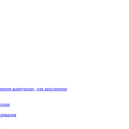
твием коррупции, для заполнения
упции
формация