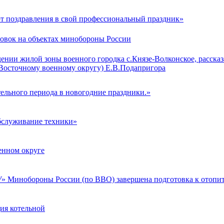
поздравления в свой профессиональный праздник»
овок на объектах минобороны России
ении жилой зоны военного городка с.Князе-Волконское, расск
сточному военному округу) Е.В.Подапригора
льного периода в новогодние праздники.»
бслуживание техники»
оенном округе
Минобороны России (по ВВО) завершена подготовка к отопит
ия котельной