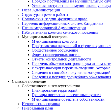
Порядок поступления на муниципальную слу
Условия поступления на муниципальную слу
Глава Администрации
Структура и режим работы
Полномочия, задачи, функции и права
Перечень информационных систем, баз данных
Планы мероприятий Администрации
Избирательная комисия сельского поселения
Муниципальный контроль
Муниципальный контроль
Профилактика нарушений в сфере сохранност
Общественное обсуждение
Формы проверочных листов
Отчеты контрольной деятельности
Перечень объектов контроля, с указанием кат
Исчерпывающий перечень сведений, которые 
Сведения о способах получения консультаций
Сведения о порядке досудебного обжалования
Сельское поселение
Собственность и землеустройство
Планирование территорий
Границы поселения, населенные пункты
Муниципальные объекты в собственности
Историческая справка
Генеральный план