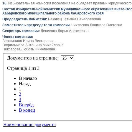
16.
Избирательная комиссия поселения не обладает правами юридического
Состав избирательной комиссии муниципального образования Князе-Вол
Хабаровского муниципального района Хабаровского края
Председатель комиссии:
Раковец Татьяна Вячеславовна
Заместитель председателя комиссии
: Чихтисова Людмила Олеговна
Секретарь комиссии:
Денисова Дарья Алексеевна
Члены комиссии:
Вершинина Ирина Викторовна
Гаврилычева Антонина Михайловна
Некрасова Любовь Николаевна
Документов на странице:
Страница 1 из 3
В начало
Назад
1
2
3
Вперёд
В конец
Наименование документа