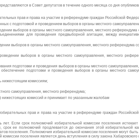
редставляются в Совет депутатов в течение одного месяца со дня опублико
ательных прав и права на участие в референдуме граждан Российской Федер
нных с подготовкой и проведением выборов в органы местного самоуправле
едении выборов в органы местного самоуправления, местного референдума
ъединениями для проведения предвыборной агитации, между инициатив
дении выборов в органы местного самоуправления, местного референдума с
роведении выборов в органы местного самоуправления, местного референ
ования подготовки и проведения выборов в органы местного самоуправления
 обеспечение подготовки и проведения выборов в органы местного самоу
щь нижестоящим комиссиям;
стного самоуправления, местного референдума;
е) нижестоящих комиссий и принимает по указанным жалобам
избирательных прав и права на участие в референдуме граждан Российской
 лет. Если срок полномочий избирательной комиссии поселения истекает
я, срок ее полномочий продлевается до окончания этой избирательной 
атов поселения. Полномочия избирательной комиссии поселения могут быть 
 комиссии поселения является день вступления в силу закона Хабаровского 