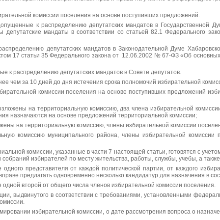
бирательной комиссии поселения на основе поступивших предложений:
 допущенные к распределению депутатских мандатов в Государственной Ду
ы депутатские мандаты в соответствии со статьей 82.1 Федерального зак
 распределению депутатских мандатов в Законодательной Думе Хабаровско
ктом 17 статьи 35 Федерального закона от 12.06.2002 № 67-ФЗ «Об основных
ые к распределению депутатских мандатов в Совете депутатов.
е чем за 10 дней до дня истечения срока полномочий избирательной комис
збирательной комиссии поселения на основе поступивших предложений изб
возложены на территориальную комиссию, два члена избирательной комисси
ния назначаются на основе предложений территориальной комиссии;
ожены на территориальную комиссию, члены избирательной комиссии поселе
льную комиссию муниципального района, члены избирательной комиссии 
альной комиссии, указанные в части 7 настоящей статьи, готовятся с уче
й собраний избирателей по месту жительства, работы, службы, учебы, а так
одного представителя от каждой политической партии, от каждого избир
праве предлагать одновременно несколько кандидатур для назначения в сос
 одной второй от общего числа членов избирательной комиссии поселения.
ции, выдвинутого в соответствии с требованиями, установленными федерал
комиссии.
ировании избирательной комиссии, о дате рассмотрения вопроса о назначен