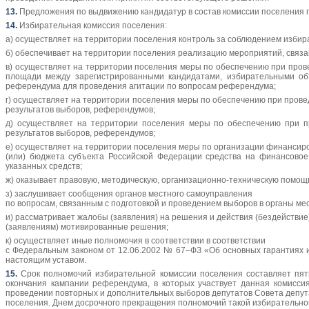
13.
Предложения по выдвижению кандидатур в состав комиссии поселения п
14.
Избирательная комиссия поселения:
а) осуществляет на территории поселения контроль за соблюдением избир
б) обеспечивает на территории поселения реализацию мероприятий, связа
в) осуществляет на территории поселения меры по обеспечению при пров
площади между зарегистрированными кандидатами, избирательными об
референдума для проведения агитации по вопросам референдума;
г) осуществляет на территории поселения меры по обеспечению при прове
результатов выборов, референдумов;
д) осуществляет на территории поселения меры по обеспечению при п
результатов выборов, референдумов;
е) осуществляет на территории поселения меры по организации финансир
(или) бюджета субъекта Российской Федерации средства на финансовое
указанных средств;
ж) оказывает правовую, методическую, организационно-техническую помо
з) заслушивает сообщения органов местного самоуправления
по вопросам, связанным с подготовкой и проведением выборов в органы ме
и) рассматривает жалобы (заявления) на решения и действия (бездействи
(заявлениям) мотивированные решения;
к) осуществляет иные полномочия в соответствии в соответствии
с Федеральным законом от 12.06.2002 № 67–ФЗ «Об основных гарантиях 
настоящим уставом.
15.
Срок полномочий избирательной комиссии поселения составляет пять
окончания кампании референдума, в которых участвует данная комисси
проведении повторных и дополнительных выборов депутатов Совета депут
поселения. Днем досрочного прекращения полномочий такой избирательной