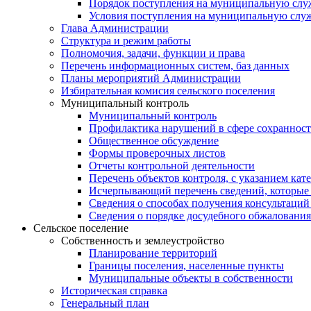
Порядок поступления на муниципальную слу
Условия поступления на муниципальную слу
Глава Администрации
Структура и режим работы
Полномочия, задачи, функции и права
Перечень информационных систем, баз данных
Планы мероприятий Администрации
Избирательная комисия сельского поселения
Муниципальный контроль
Муниципальный контроль
Профилактика нарушений в сфере сохранност
Общественное обсуждение
Формы проверочных листов
Отчеты контрольной деятельности
Перечень объектов контроля, с указанием кат
Исчерпывающий перечень сведений, которые 
Сведения о способах получения консультаций
Сведения о порядке досудебного обжалования
Сельское поселение
Собственность и землеустройство
Планирование территорий
Границы поселения, населенные пункты
Муниципальные объекты в собственности
Историческая справка
Генеральный план