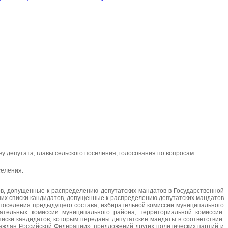
у депутата, главы сельского поселения, голосования по вопросам
селения.
в, допущенные к распределению депутатских мандатов в Государственной
их списки кандидатов, допущенные к распределению депутатских мандатов
 поселения предыдущего состава, избирательной комиссии муниципального
ательных комиссии муниципального района, территориальной комиссии.
иски кандидатов, которым переданы депутатские мандаты в соответствии
раждан Российской Федерации», предложений других политических партий и