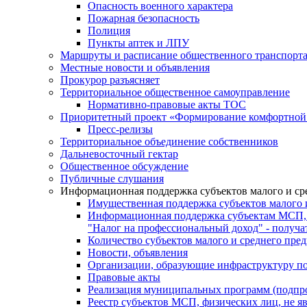
Опасность военного характера
Пожарная безопасность
Полиция
Пункты аптек и ЛПУ
Маршруты и расписание общественного транспорт
Местные новости и объявления
Прокурор разъясняет
Территориальное общественное самоуправление
Нормативно-правовые акты ТОС
Приоритетный проект «Формирование комфортной 
Пресс-релизы
Территориальное объединение собственников
Дальневосточный гектар
Общественное обсуждение
Публичные слушания
Информационная поддержка субъектов малого и ср
Имущественная поддержка субъектов малого 
Информационная поддержка субъектам МСП,
"Налог на профессиональный доход" - получ
Количество субъектов малого и среднего пре
Новости, объявления
Организации, образующие инфраструктуру по
Правовые акты
Реализация муниципальных программ (подпр
Реестр субъектов МСП, физических лиц, не