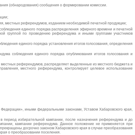
вания (обнародования) сообщения о формировании комиссии.
ации;
ния, местных референдумов, изданием необходимой печатной продукции;
 соблюдения единого порядка распределения эфирного времени и печатной
ной группой по проведению референдума и иными группами участников
облюдения единого порядка установления итогов голосования, определения
дума соблюдения единого порядка опубликования итогов голосования и
, местных референдумов, распределяет выделенные из местного бюджета и
правления, местного референдума, контролирует целевое использование
 Федерации», иными федеральными законами, Уставом Хабаровского края,
 в период избирательной кампании, после назначения референдума и до
кампании, кампании референдума. Данное положение не применяется при
прекращены досрочно законом Хабаровского края в случае преобразования
края о преобразовании поселения.