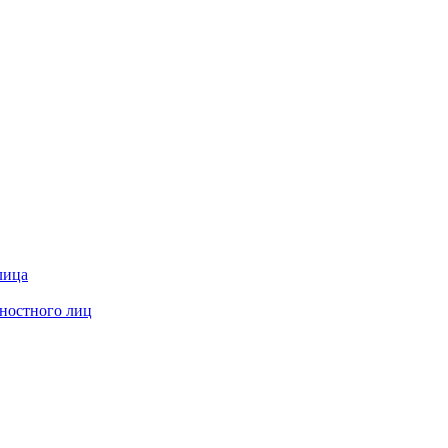
лица
жностного лиц