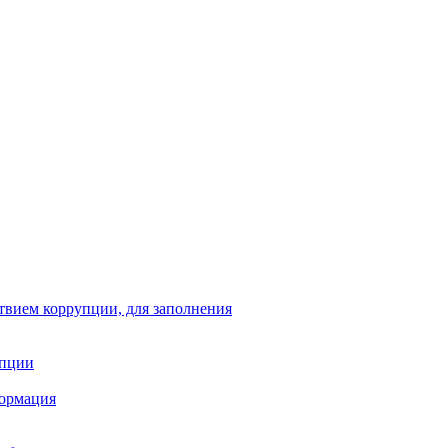
твием коррупции, для заполнения
упции
формация