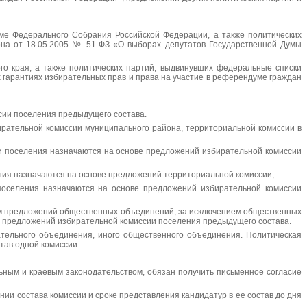
ме Федерального Собрания Российской Федерации, а также политических
она от 18.05.2005 № 51-ФЗ «О выборах депутатов Государственной Думы
го края, а также политических партий, выдвинувших федеральные списки
 гарантиях избирательных прав и права на участие в референдуме граждан
сии поселения предыдущего состава.
ирательной комиссии муниципального района, территориальной комиссии в
и поселения назначаются на основе предложений избирательной комиссии
ния назначаются на основе предложений территориальной комиссии;
поселения назначаются на основе предложений избирательной комиссии
том предложений общественных объединений, за исключением общественных
же предложений избирательной комиссии поселения предыдущего состава.
ательного объединения, иного общественного объединения. Политическая
тав одной комиссии.
ьным и краевым законодательством, обязан получить письменное согласие
ии состава комиссии и сроке представления кандидатур в ее состав до дня