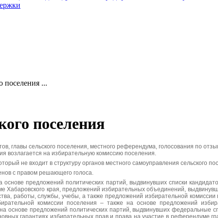
держки
 поселения ...
кого поселения
в, главы сельского поселения, местного референдума, голосования по отзыв
ния возлагается на избирательную комиссию поселения.
орый не входит в структуру органов местного самоуправления сельского по
нов с правом решающего голоса.
 основе предложений политических партий, выдвинувших списки кандидато
е Хабаровского края, предложений избирательных объединений, выдвинувш
ства, работы, службы, учебы, а также предложений избирательной комиссии
бирательной комиссии поселения – также на основе предложений избир
на основе предложений политических партий, выдвинувших федеральные сп
новных гарантиях избирательных прав и права на участие в референдуме г