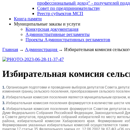
профессиональный доход" - получателей под
Совет по предпринимательству
Реестр субъектов МСП
Книга памяти
Муниципальные заказы и услуги
Конкурсная документация
Административные регламенты
Проекты Административных регламентов
Главная
→
Администрация
→
Избирательная комисия сельского
Избирательная комисия сельс
1.
Организация подготовки и проведение выборов депутатов Совета депутато
изменения границ сельского поселения, преобразования сельского поселе
2.
Избирательная комиссия поселения является муниципальным органом, кот
3.
Избирательная комиссия поселения формируется в количестве шести чле
4.
Избирательная комиссия поселения формируется Советом депутатов на
Думе Федерального Собрания Российской Федерации, Законодательной Дум
в Совете депутатов, предложений собраний избирателей по месту житель
района, избирательной комиссии Хабаровского края. Формирование из
Формирование указанных избирательных комиссий осуществляется также 
пунктом 17 статьи 35 Федерального закона от 12.06.2002 № 67-ФЗ «Об ос