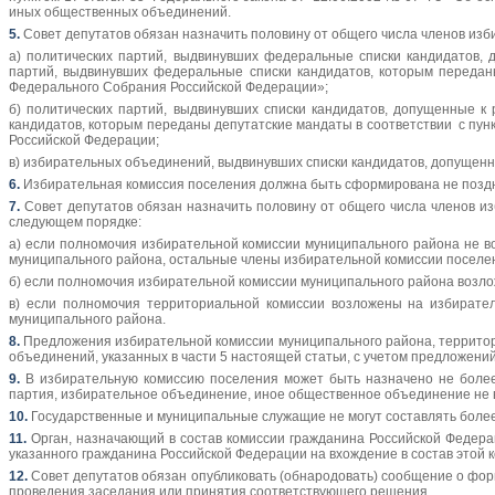
иных общественных объединений.
5.
Совет депутатов обязан назначить половину от общего числа членов из
а) политических партий, выдвинувших федеральные списки кандидатов,
партий, выдвинувших федеральные списки кандидатов, которым передан
Федерального Собрания Российской Федерации»;
б) политических партий, выдвинувших списки кандидатов, допущенные к
кандидатов, которым переданы депутатские мандаты в соответствии с пун
Российской Федерации;
в) избирательных объединений, выдвинувших списки кандидатов, допущенн
6.
Избирательная комиссия поселения должна быть сформирована не поздне
7.
Совет депутатов обязан назначить половину от общего числа членов и
следующем порядке:
а) если полномочия избирательной комиссии муниципального района не 
муниципального района, остальные члены избирательной комиссии поселе
б) если полномочия избирательной комиссии муниципального района возл
в) если полномочия территориальной комиссии возложены на избирате
муниципального района.
8.
Предложения избирательной комиссии муниципального района, территори
объединений, указанных в части 5 настоящей статьи, с учетом предложени
9.
В избирательную комиссию поселения может быть назначено не более 
партия, избирательное объединение, иное общественное объединение не в
10.
Государственные и муниципальные служащие не могут составлять более
11.
Орган, назначающий в состав комиссии гражданина Российской Федера
указанного гражданина Российской Федерации на вхождение в состав этой 
12.
Совет депутатов обязан опубликовать (обнародовать) сообщение о форм
проведения заседания или принятия соответствующего решения.