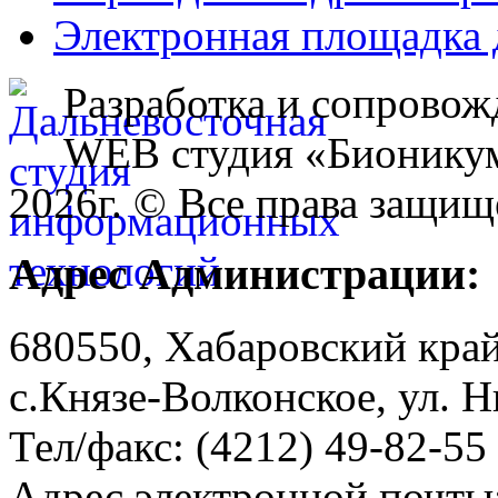
Электронная площадка 
Разработка и сопровож
WEB студия «Бионику
2026г. © Все права защищ
Адрес Администрации:
680550, Хабаровский кра
с.Князе-Волконское, ул. Н
Тел/факс: (4212) 49-82-55
Адрес электронной почты