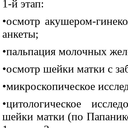
1-й этап:
•осмотр акушером-гинеко
анкеты;
•пальпация молочных жел
•осмотр шейки матки с за
•микроскопическое иссле
•цитологическое иссле
шейки матки (по Папанико