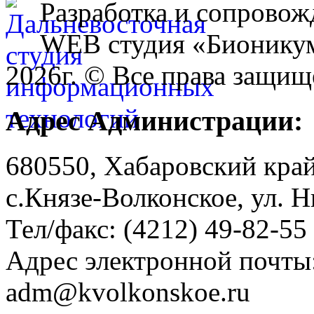
Разработка и сопровож
WEB студия «Бионику
2026г. © Все права защищ
Адрес Администрации:
680550, Хабаровский кра
с.Князе-Волконское, ул. Н
Тел/факс: (4212) 49-82-55
Адрес электронной почты
adm@kvolkonskoe.ru