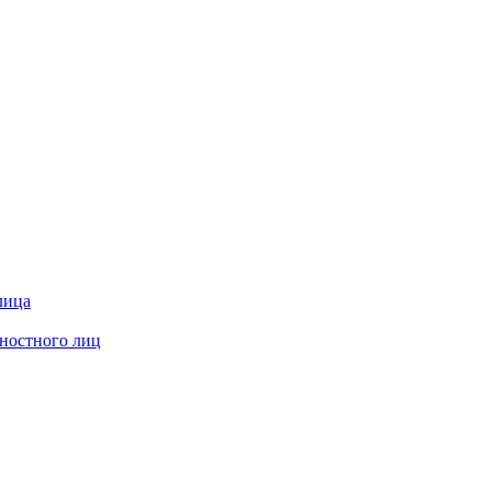
лица
жностного лиц