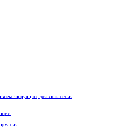
твием коррупции, для заполнения
упции
формация