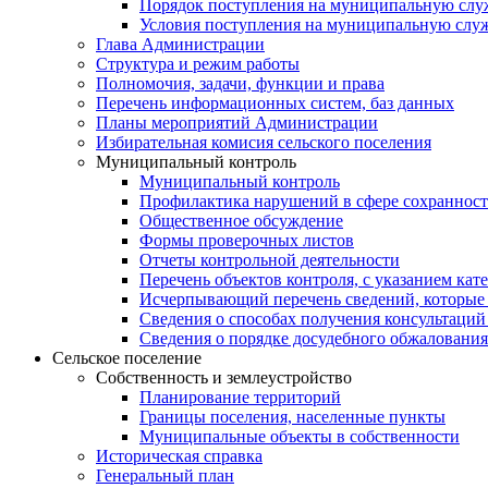
Порядок поступления на муниципальную слу
Условия поступления на муниципальную слу
Глава Администрации
Структура и режим работы
Полномочия, задачи, функции и права
Перечень информационных систем, баз данных
Планы мероприятий Администрации
Избирательная комисия сельского поселения
Муниципальный контроль
Муниципальный контроль
Профилактика нарушений в сфере сохранност
Общественное обсуждение
Формы проверочных листов
Отчеты контрольной деятельности
Перечень объектов контроля, с указанием кат
Исчерпывающий перечень сведений, которые 
Сведения о способах получения консультаций
Сведения о порядке досудебного обжалования
Сельское поселение
Собственность и землеустройство
Планирование территорий
Границы поселения, населенные пункты
Муниципальные объекты в собственности
Историческая справка
Генеральный план