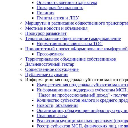
Опасность военного характера
Пожарная безопасность
Полиция
Пункты аптек и ЛПУ
Маршруты и расписание общественного транспорт
Местные новости и объявления
Прокурор разъясняет
Территориальное общественное самоуправление
Нормативно-правовые акты ТОС
Приоритетный проект «Формирование комфортной 
Пресс-релизы
Территориальное объединение собственников
Дальневосточный гектар
Общественное обсуждение
Публичные слушания
Информационная поддержка субъектов малого и ср
Имущественная поддержка субъектов малого 
Информационная поддержка субъектам МСП,
"Налог на профессиональный доход" - получ
Количество субъектов малого и среднего пре
Новости, объявления
Организации, образующие инфраструктуру по
Правовые акты
Реализация муниципальных программ (подпр
Реестр субъектов МСП, физических лиц, не